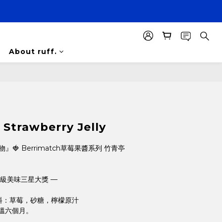
About ruff.
BUY NOW
 Strawberry Jelly
』🍓 Berrimatch草莓果醬系列 竹青亭
級美味三星大獎 —
原料：草莓，砂糖，檸檬原汁
溫六個月。