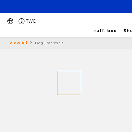
TWD
ruff. box
Sho
View All
Dog Essentials