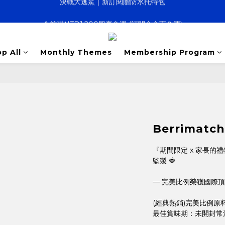
全館滿NTD1,200即享免運 (訂閱盒全面免運)
決戰大逃鯊｜新訂閱贈防水托特包
寵壞計畫｜客製化服務｜快速出貨
p All
Monthly Themes
Membership Program
決戰大逃鯊｜新訂閱贈防水托特包
Berrimatch
『期間限定 x 家長的禮物
監製 🍓
— 完美比例榮獲國際頂
(經典熱銷)完美比例
最佳賞味期：未開封常