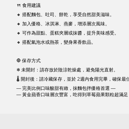
🍴 食用建議
🔸 搭配麵包、吐司、餅乾，享受自然甜美滋味。
🔸 加入優格、冰淇淋、燕麥，增添層次風味。
🔸 可作為甜點、蛋糕夾層或抹醬，提升美味感受。
🔸 搭配氣泡水或熱茶，變身果香飲品。
🛑 保存方式
❄ 未開封：請存放於陰涼乾燥處，避免陽光直射。
🌡 開封後：請冷藏保存，並於 2週內食用完畢，確保最
— 完美比例口味酸甜有緻，抹麵包拌優格首選 —
— 黃金蘋香口味層次豐富，吃得到草莓蘋果顆粒超滿足