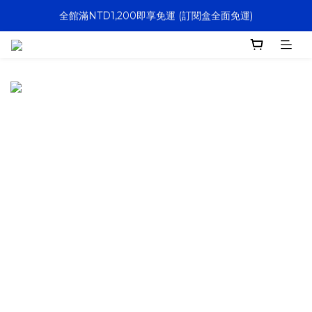
全館滿NTD1,200即享免運 (訂閱盒全面免運)
決戰大逃鯊｜新訂閱贈防水托特包
寵壞計畫｜客製化服務｜快速出貨
決戰大逃鯊｜新訂閱贈防水托特包