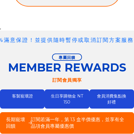
,
00%滿意保證！並提供隨時暫停或取消訂閱方案服務 •
專屬回饋
MEMBER REWARDS
訂閱會員獨享
客製寵壞證
生日享購物金 NT
會員消費集點換
150
好禮
長期寵壞
訂閱若滿一年，第 13 盒半價優惠，並享有全
→
回饋
品項會員專屬優惠價