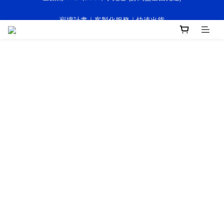
決戰大逃鯊｜新訂閱贈防水托特包
寵壞計畫｜客製化服務｜快速出貨
決戰大逃鯊｜新訂閱贈防水托特包