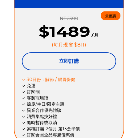
最優惠
NT 2300
$1489
/月
(每月現省 $811)
立即訂購
✓ 30日份：關節 / 腸胃保健
✓ 免運
✓ 訂閱制
✓ 客製寵壞證
✓ 節慶/生日/限定主題
✓ 異業合作優先體驗
✓ 消費集點換好禮
✓ 隨時暫停或取消
✓ 累積訂滿12個月 第13盒半價
✓ 訂閱會員全品專屬優惠價