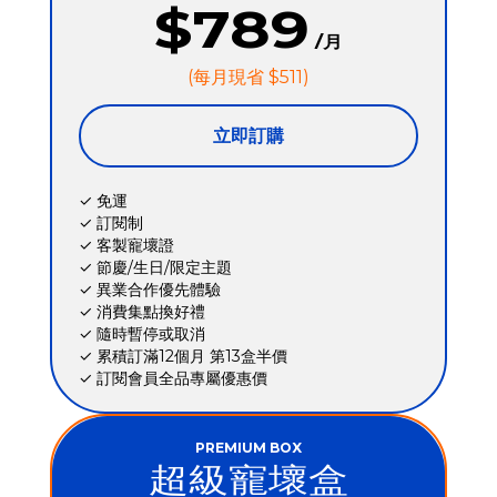
$789
/月
(每月現省 $511)
立即訂購
✓ 免運
✓ 訂閱制
✓ 客製寵壞證
✓ 節慶/生日/限定主題
✓ 異業合作優先體驗
✓ 消費集點換好禮
✓ 隨時暫停或取消
✓ 累積訂滿12個月 第13盒半價
✓ 訂閱會員全品專屬優惠價
PREMIUM BOX
超級寵壞盒