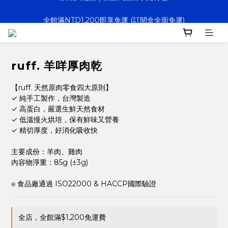
全館滿NTD1,200即享免運 (訂閱盒全面免運)
決戰大逃鯊｜新訂閱贈防水托特包
寵壞計畫｜客製化服務｜快速出貨
決戰大逃鯊｜新訂閱贈防水托特包
ruff. 羊咩厚肉乾
【ruff. 天然原肉零食四大原則】
✓ 純手工製作，台灣製造
✓ 高蛋白，嚴選生鮮天然食材
✓ 低溫慢火烘培，保有鮮味又營養
✓ 精切厚度，好消化吸收快
主要成份：羊肉、雞肉
內容物淨重：85g (±3g)
⍟ 食品廠通過 ISO22000 & HACCP國際驗證
全店，全館滿$1,200免運費