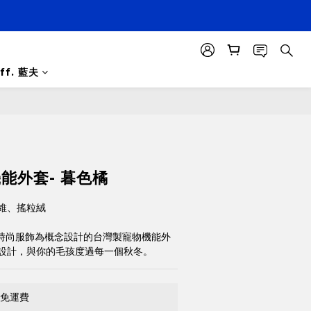
ff. 藍夫
立即購買
機能外套- 暮色橘
維、搖粒絨
性時尚服飾為概念設計的台灣製寵物機能外
設計，與你的毛孩度過每一個秋冬。
0免運費