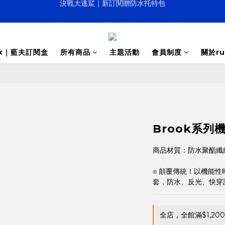
全館滿NTD1,200即享免運 (訂閱盒全面免運)
決戰大逃鯊｜新訂閱贈防水托特包
寵壞計畫｜客製化服務｜快速出貨
box｜藍夫訂閱盒
所有商品
主題活動
會員制度
關於ru
決戰大逃鯊｜新訂閱贈防水托特包
Brook系列
商品材質：防水聚酯纖
⍟ 顛覆傳統！以機能
套，防水、反光、快穿
全店，全館滿$1,20