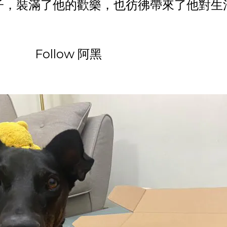
子，裝滿了他的歡樂，也彷彿帶來了他對生
Follow 阿黑
@
hei
_
mixdog