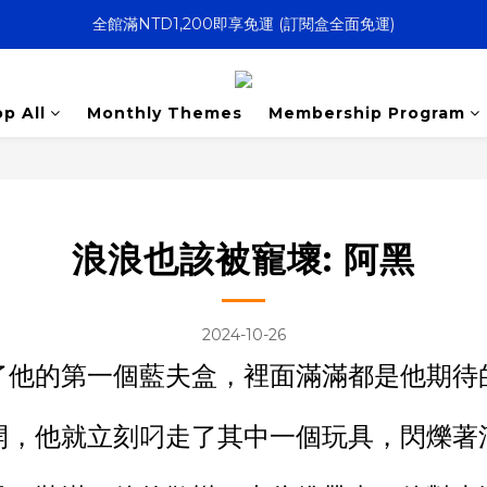
決戰大逃鯊｜新訂閱贈防水托特包
寵壞計畫｜客製化服務｜快速出貨
決戰大逃鯊｜新訂閱贈防水托特包
p All
Monthly Themes
Membership Program
浪浪也該被寵壞: 阿黑
2024-10-26
了他的第一個藍夫盒，裡面滿滿都是他期待
開，他就立刻叼走了其中一個玩具，閃爍著