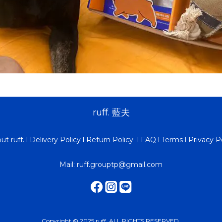
ruff. 藍夫
ut ruff.
l
Delivery Policy
l
Return Policy
l
FAQ
l
Terms
l
Privacy P
Mail: ruff.grouptp@gmail.com
Copyright © 2025 ruff. ALL RIGHTS RESERVED.